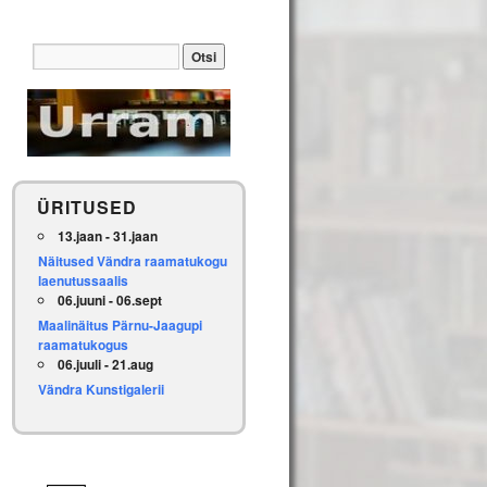
ÜRITUSED
13.jaan - 31.jaan
Näitused Vändra raamatukogu
laenutussaalis
06.juuni - 06.sept
Maalinäitus Pärnu-Jaagupi
raamatukogus
06.juuli - 21.aug
Vändra Kunstigalerii