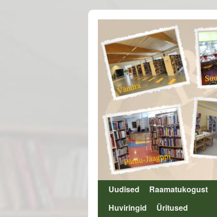
Uudised
Raamatukogust
Liigu
Huviringid
Üritused
sisu